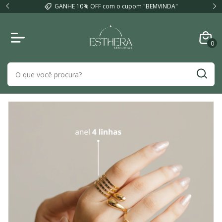
este
GANHE 10% OFF com o cupom "BEMVINDA"
0