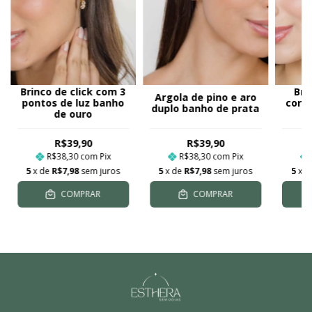
Brinco de click com 3
Bri
Argola de pino e aro
pontos de luz banho
cora
duplo banho de prata
de ouro
R$39,90
R$39,90
R$38,30
com
Pix
R$38,30
com
Pix
5
x de
R$7,98
sem juros
5
x de
R$7,98
sem juros
5
x 
COMPRAR
COMPRAR