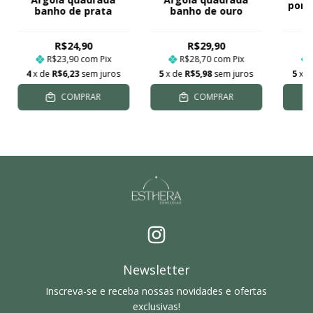
pont
banho de prata
banho de ouro
R$24,90
R$29,90
R$23,90
com
Pix
R$28,70
com
Pix
4
x de
R$6,23
sem juros
5
x de
R$5,98
sem juros
5
x 
COMPRAR
COMPRAR
Newsletter
Inscreva-se e receba nossas novidades e ofertas
exclusivas!