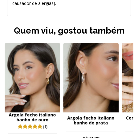
causador de alergias).
Quem viu, gostou também
Argola fecho italiano
Argola fecho italiano
Cordã
banho de ouro
banho de prata
b
(1)