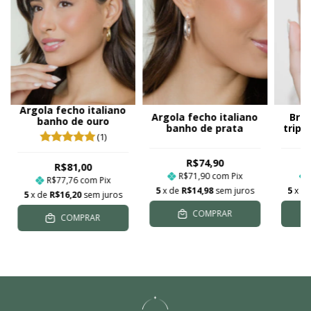
Argola fecho italiano
Argola fecho italiano
Brac
banho de ouro
banho de prata
tripl
(1)
R$74,90
R$81,00
R$71,90
com
Pix
R$77,76
com
Pix
5
x de
R$14,98
sem juros
5
x d
5
x de
R$16,20
sem juros
COMPRAR
COMPRAR