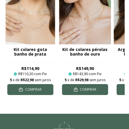
Kit colares gota
Kit de colares pérolas
Argol
banho de prata
banho de ouro
ba
R$114,90
R$149,90
R$110,30
com
Pix
R$143,90
com
Pix
5
x de
R$22,98
sem juros
5
x de
R$29,98
sem juros
5
x d
COMPRAR
COMPRAR