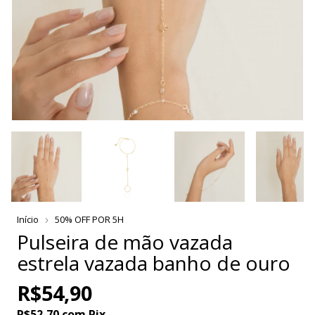
Início
50% OFF POR 5H
Pulseira de mão vazada
estrela vazada banho de ouro
R$54,90
R$52,70
com
Pix