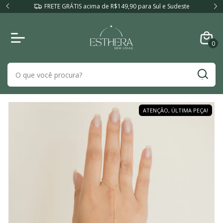
FRETE GRÁTIS acima de R$149,90 para Sul e Sudeste
0
ATENÇÃO, ÚLTIMA PEÇA!