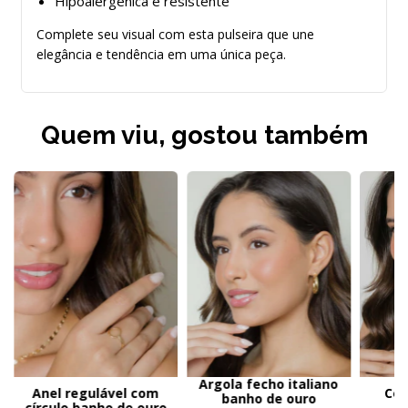
Hipoalergênica e resistente
Complete seu visual com esta pulseira que une
elegância e tendência em uma única peça.
Quem viu, gostou também
Argola fecho italiano
Anel regulável com
Con
banho de ouro
círculo banho de ouro
b